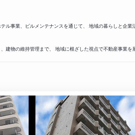
テル事業、ビルメンテナンスを通じて、 地域の暮らしと企業
、建物の維持管理まで、 地域に根ざした視点で不動産事業を