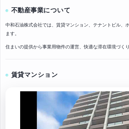
不動産事業について
中和石油株式会社では、賃貸マンション、テナントビル、ホ
ます。
住まいの提供から事業用物件の運営、快適な滞在環境づくり
賃貸マンション