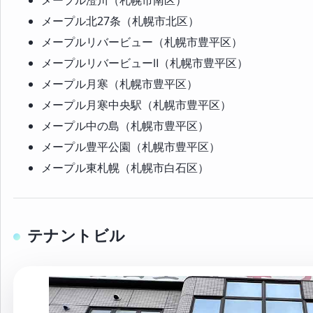
メープル北27条（札幌市北区）
メープルリバービュー（札幌市豊平区）
メープルリバービューⅡ（札幌市豊平区）
メープル月寒（札幌市豊平区）
メープル月寒中央駅（札幌市豊平区）
メープル中の島（札幌市豊平区）
メープル豊平公園（札幌市豊平区）
メープル東札幌（札幌市白石区）
テナントビル