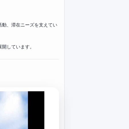
活動、滞在ニーズを支えてい
展開しています。