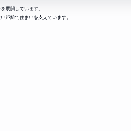
ンを展開しています。
近い距離で住まいを支えています。