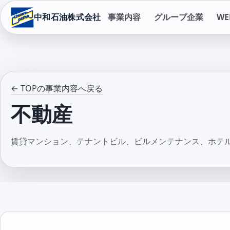
中和石油株式会社
事業内容
グループ企業
W
← TOPの事業内容へ戻る
不動産
賃貸マンション、テナントビル、ビルメンテナンス、ホテ